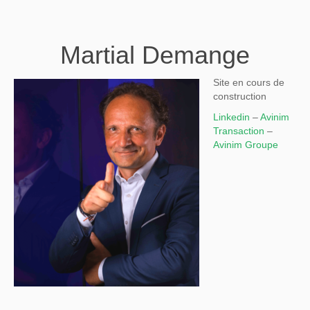
Martial Demange
Site en cours de
construction
Linkedin
–
Avinim
Transaction
–
Avinim Groupe